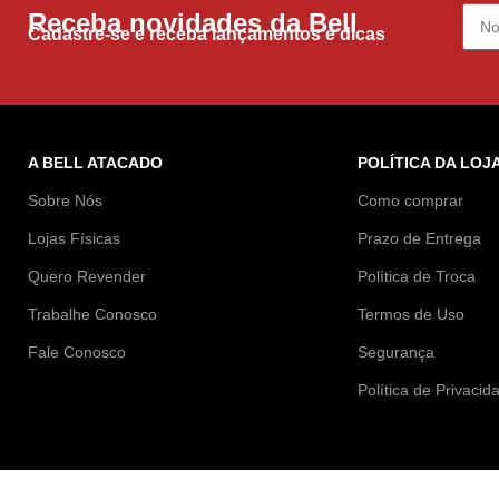
Receba novidades da Bell
Cadastre-se e receba lançamentos e dicas
A BELL ATACADO
POLÍTICA DA LOJ
Sobre Nós
Como comprar
Lojas Físicas
Prazo de Entrega
Quero Revender
Política de Troca
Trabalhe Conosco
Termos de Uso
Fale Conosco
Segurança
Política de Privacid