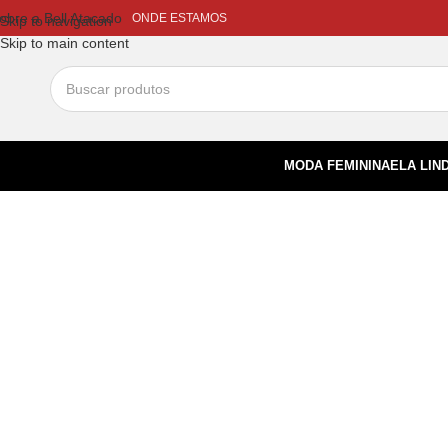
obre a Bell Atacado
ONDE ESTAMOS
Skip to navigation
Skip to main content
MODA FEMININA
ELA LIN