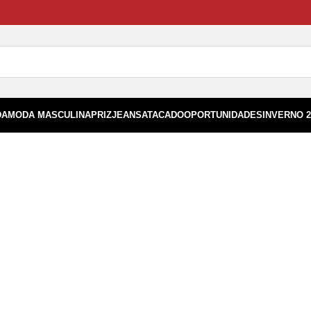
DA
MODA MASCULINA
PRIZ
JEANS
ATACADO
OPORTUNIDADES
INVERNO 2