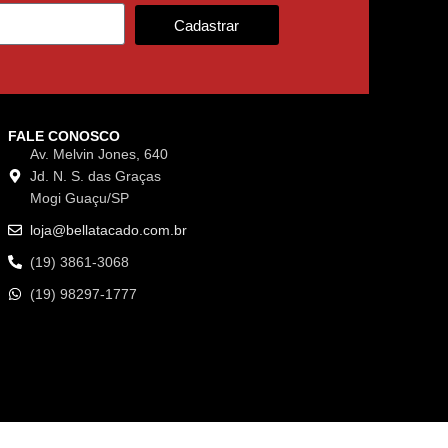
Cadastrar
FALE CONOSCO
Av. Melvin Jones, 640
Jd. N. S. das Graças
Mogi Guaçu/SP
loja@bellatacado.com.br
(19) 3861-3068
(19) 98297-1777