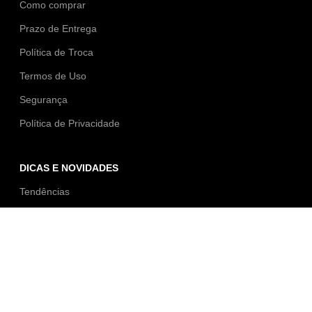
Como comprar
Prazo de Entrega
Política de Troca
Termos de Uso
Segurança
Política de Privacidade
DICAS E NOVIDADES
Tendências
FALE CONOSCO
Av. Melvin Jones, 640
Jd. N. S. das Graças
Mogi Guaçu/SP
loja@bellatacado.com.br