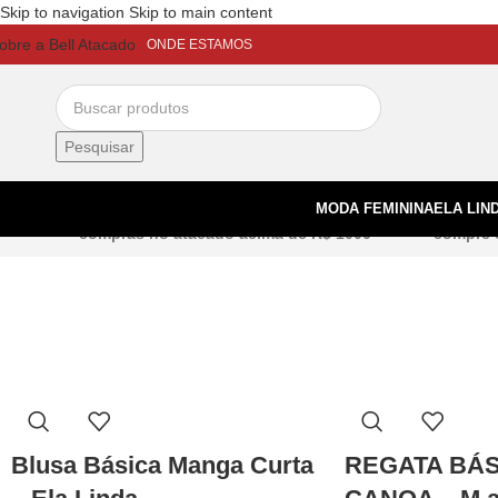
Skip to navigation
Skip to main content
obre a Bell Atacado
ONDE ESTAMOS
Pesquisar
FRETE GRÁTIS
LOJA
MODA FEMININA
ELA LIN
compras no atacado acima de R$ 1000
compre 
Blusa Básica Manga Curta
REGATA BÁS