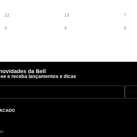
12
13
7
0
4
0
novidades da Bell
-se e receba lançamentos e dicas
TACADO
as