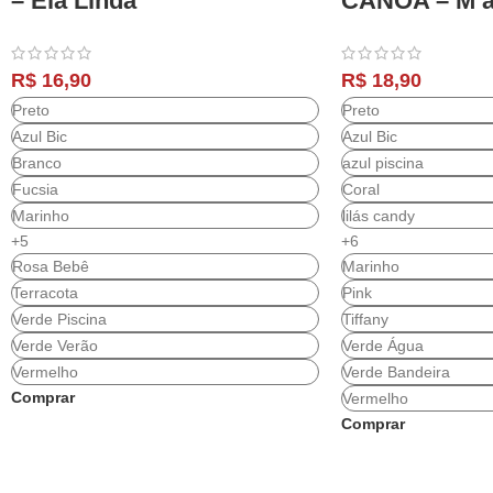
– Ela Linda
CANOA – M 
R$
16,90
R$
18,90
Preto
Preto
Azul Bic
Azul Bic
Branco
azul piscina
Fucsia
Coral
Marinho
lilás candy
+5
+6
Rosa Bebê
Marinho
Terracota
Pink
Verde Piscina
Tiffany
Verde Verão
Verde Água
Vermelho
Verde Bandeira
Comprar
Vermelho
Comprar