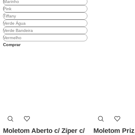
Marinho
Pink
Tiffany
Verde Água
Verde Bandeira
Vermelho
Comprar
Coleção
Moda
Moda
Rubi
Plus Size
Masculina
Moletom Aberto c/ Zíper c/
Moletom Priz