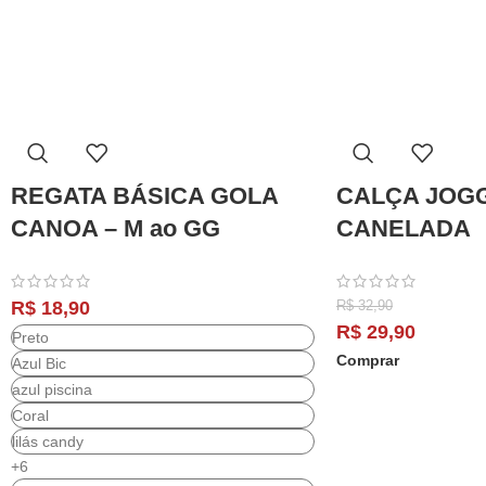
REGATA BÁSICA GOLA
CALÇA JOG
CANOA – M ao GG
CANELADA
R$
18,90
R$
32,90
R$
29,90
Preto
Comprar
Azul Bic
azul piscina
Coral
lilás candy
+6