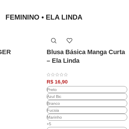
FEMININO • ELA LINDA
GER
Blusa Básica Manga Curta
– Ela Linda
R$
16,90
Preto
Azul Bic
Branco
Fucsia
Marinho
+5