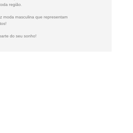
toda região.
iz moda masculina que representam
tos!
parte do seu sonho!