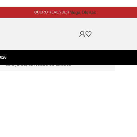
Mega Ofertas
QUERO REVENDER
TUDO EM ATÉ 5X
026
sem juros, em todos os cartões